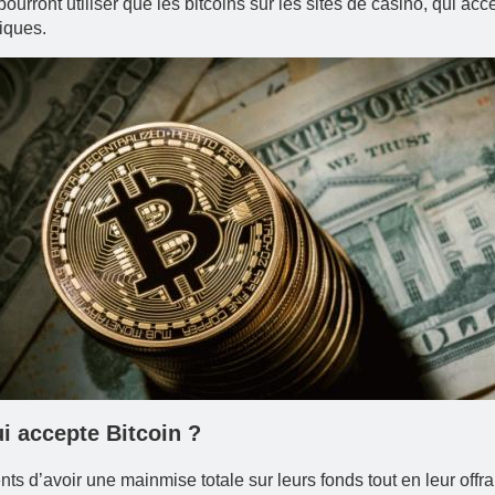
pourront utiliser que les bitcoins sur les sites de casino, qui 
iques.
i accepte Bitcoin ?
ents d’avoir une mainmise totale sur leurs fonds tout en leur o