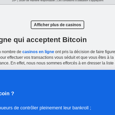
18+ | Jouer de manière responsable | Les conditions d'utilisation s'appliquent
Afficher plus de casinos
gne qui acceptent Bitcoin
bon nombre de
casinos en ligne
ont pris la décision de faire figu
pour effectuer vos transactions vous séduit et que vous êtes à l
nce. En effet, nous nous sommes efforcés à en dresser la liste 
coin ?
ueurs de contrôler pleinement leur bankroll ;