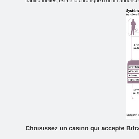
traditionnelles, est-ce la chronique d’un fin annonc
Choisissez un casino qui accepte Bitc