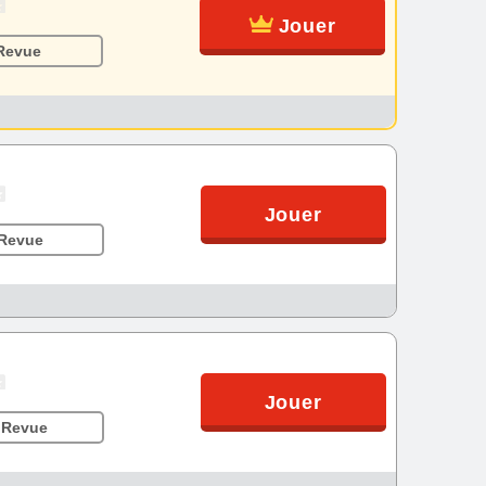
Jouer
Revue
Jouer
Revue
Jouer
 Revue