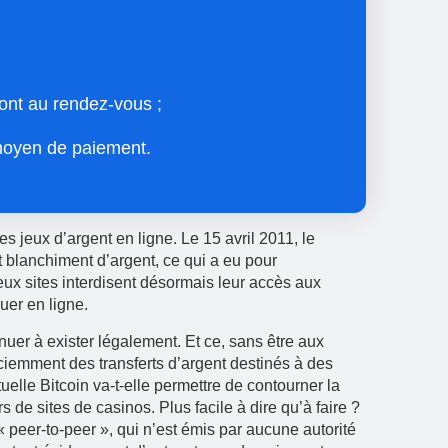
ont au rendez-vous ;
 moyen de paiement.
 jeux d’argent en ligne. Le 15 avril 2011, le
t blanchiment d’argent, ce qui a eu pour
ux sites interdisent désormais leur accès aux
uer en ligne.
uer à exister légalement. Et ce, sans être aux
ciemment des transferts d’argent destinés à des
uelle Bitcoin va-t-elle permettre de contourner la
 de sites de casinos. Plus facile à dire qu’à faire ?
 peer-to-peer », qui n’est émis par aucune autorité