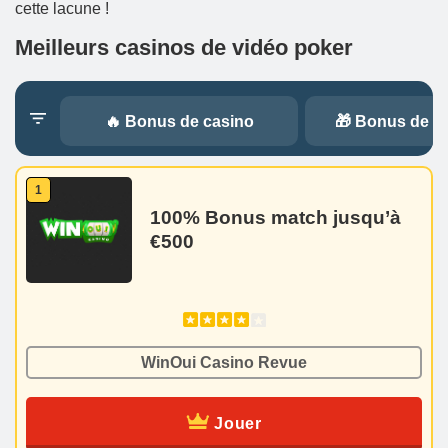
cette lacune !
Meilleurs casinos de vidéo poker
🔥 Bonus de casino
🎁 Bonus de b
1
100% Bonus match jusqu’à
€500
WinOui Casino Revue
Jouer