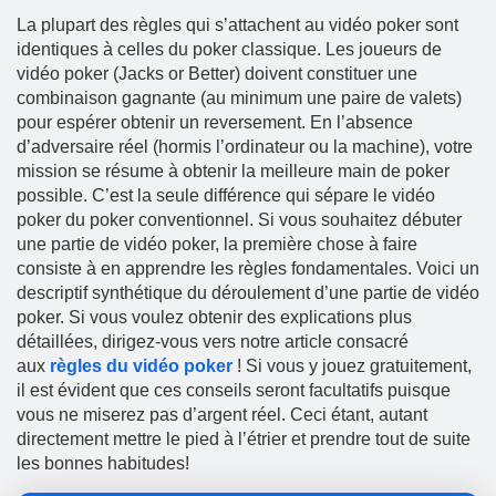
La plupart des règles qui s’attachent au vidéo poker sont
identiques à celles du poker classique. Les joueurs de
vidéo poker (Jacks or Better) doivent constituer une
combinaison gagnante (au minimum une paire de valets)
pour espérer obtenir un reversement. En l’absence
d’adversaire réel (hormis l’ordinateur ou la machine), votre
mission se résume à obtenir la meilleure main de poker
possible. C’est la seule différence qui sépare le vidéo
poker du poker conventionnel. Si vous souhaitez débuter
une partie de vidéo poker, la première chose à faire
consiste à en apprendre les règles fondamentales. Voici un
descriptif synthétique du déroulement d’une partie de vidéo
poker. Si vous voulez obtenir des explications plus
détaillées, dirigez-vous vers notre article consacré
aux
règles du vidéo poker
! Si vous y jouez gratuitement,
il est évident que ces conseils seront facultatifs puisque
vous ne miserez pas d’argent réel. Ceci étant, autant
directement mettre le pied à l’étrier et prendre tout de suite
les bonnes habitudes!