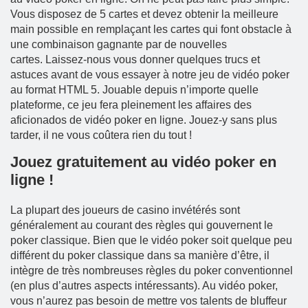
Vous disposez de 5 cartes et devez obtenir la meilleure
main possible en remplaçant les cartes qui font obstacle à
une combinaison gagnante par de nouvelles
cartes. Laissez-nous vous donner quelques trucs et
astuces avant de vous essayer à notre jeu de vidéo poker
au format HTML 5. Jouable depuis n’importe quelle
plateforme, ce jeu fera pleinement les affaires des
aficionados de vidéo poker en ligne. Jouez-y sans plus
tarder, il ne vous coûtera rien du tout !
Jouez gratuitement au vidéo poker en
ligne !
La plupart des joueurs de casino invétérés sont
généralement au courant des règles qui gouvernent le
poker classique. Bien que le vidéo poker soit quelque peu
différent du poker classique dans sa manière d’être, il
intègre de très nombreuses règles du poker conventionnel
(en plus d’autres aspects intéressants). Au vidéo poker,
vous n’aurez pas besoin de mettre vos talents de bluffeur