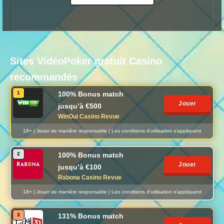
a
s
i
n
o
Sites VidéoPoker gratuit Casino
s
e
recommandés
n
l
1
100% Bonus match
Jouer
i
jusqu’à €500
g
WinOui Casino Revue
n
18+ | Jouer de manière responsable | Les conditions d'utilisation s'appliquent
e
2
100% Bonus match
Jouer
jusqu’à €100
Rabona Casino Revue
18+ | Jouer de manière responsable | Les conditions d'utilisation s'appliquent
3
131% Bonus match