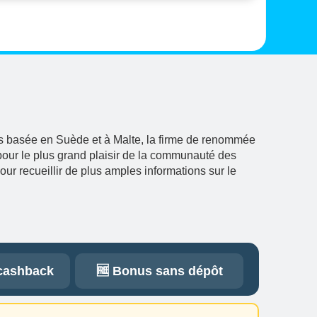
fois basée en Suède et à Malte, la firme de renommée
 pour le plus grand plaisir de la communauté des
pour recueillir de plus amples informations sur le
cashback
🆓 Bonus sans dépôt