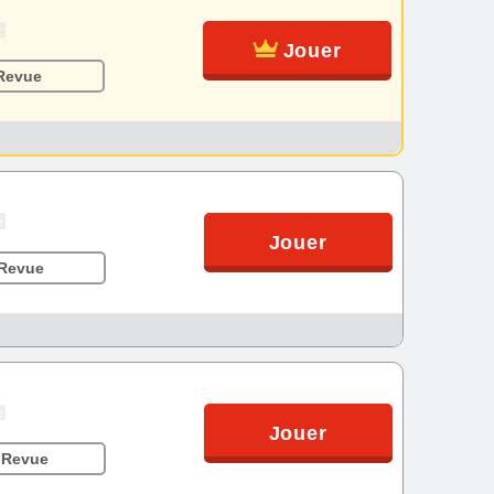
Jouer
Revue
Jouer
Revue
Jouer
 Revue