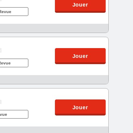
Jouer
Revue
Jouer
Revue
Jouer
evue