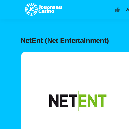
Skip
Skip
Skip
J
J
to
to
to
L
o
e
primary
main
footer
u
m
o
navigation
content
e
n
i
NetEnt (Net Entertainment)
s
l
a
l
u
e
C
u
a
s
r
i
g
n
u
o
i
d
e
d
e
s
c