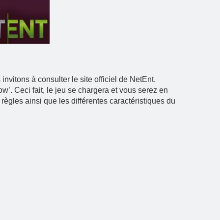
vitons à consulter le site officiel de NetEnt.
ow’. Ceci fait, le jeu se chargera et vous serez en
règles ainsi que les différentes caractéristiques du