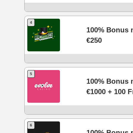
4
100% Bonus m
€250
5
100% Bonus m
€1000 + 100 F
6
100% Bonus m