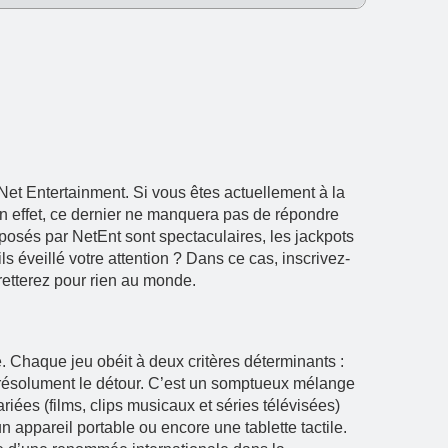
et Entertainment. Si vous êtes actuellement à la
 En effet, ce dernier ne manquera pas de répondre
oposés par NetEnt sont spectaculaires, les jackpots
s éveillé votre attention ? Dans ce cas, inscrivez-
gretterez pour rien au monde.
ne. Chaque jeu obéit à deux critères déterminants :
ent résolument le détour. C’est un somptueux mélange
iées (films, clips musicaux et séries télévisées)
 appareil portable ou encore une tablette tactile.