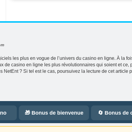
om
iciels les plus en vogue de l’univers du casino en ligne. À la 
x de casino en ligne les plus révolutionnaires qui soient et ce,
 NetEnt ? Si tel est le cas, poursuivez la lecture de cet article 
ino
🎁 Bonus de bienvenue
🔄 Bonus de 