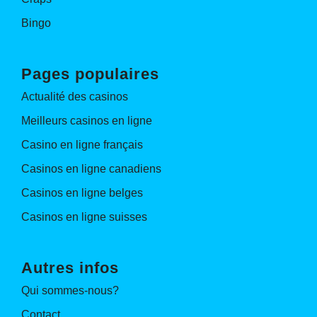
Bingo
Pages populaires
Actualité des casinos
Meilleurs casinos en ligne
Casino en ligne français
Casinos en ligne canadiens
Casinos en ligne belges
Casinos en ligne suisses
Autres infos
Qui sommes-nous?
Contact