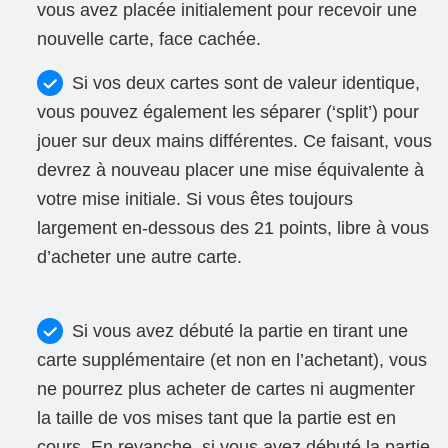
vous avez placée initialement pour recevoir une
nouvelle carte, face cachée.
Si vos deux cartes sont de valeur identique,
vous pouvez également les séparer (‘split’) pour
jouer sur deux mains différentes. Ce faisant, vous
devrez à nouveau placer une mise équivalente à
votre mise initiale. Si vous êtes toujours
largement en-dessous des 21 points, libre à vous
d’acheter une autre carte.
Si vous avez débuté la partie en tirant une
carte supplémentaire (et non en l’achetant), vous
ne pourrez plus acheter de cartes ni augmenter
la taille de vos mises tant que la partie est en
cours. En revanche, si vous avez débuté la partie