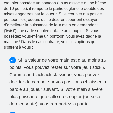
croupier possède un pontoon (un as associé à une bûche
de 10 points), il remporte la partie et glane le double des
mises engagées par le joueur. Si le croupier n’a pas de
pontoon, les joueurs qui le désirent pourront essayer
d’améliorer la puissance de leur main en demandant
(‘twist’) une carte supplémentaire au croupier. Si vous
possédez vous-même un pontoon, vous avez gagné la
manche ! Dans le cas contraire, voici les options qui
s’offrent à vous :
Si la valeur de votre main est d’au moins 15
points, vous pouvez rester sur votre jeu (‘stick’).
Comme au blackjack classique, vous pouvez
décider de camper sur vos positions et laisser la
parole au joueur suivant. Si votre main s’avère
plus puissante que celle du croupier (ou si ce
dernier saute), vous remportez la partie.