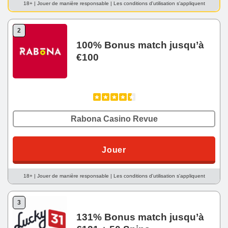
18+ | Jouer de manière responsable | Les conditions d'utilisation s'appliquent
2
100% Bonus match jusqu’à
€100
Rabona Casino Revue
Jouer
18+ | Jouer de manière responsable | Les conditions d'utilisation s'appliquent
3
131% Bonus match jusqu’à