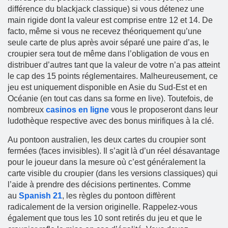
différence du blackjack classique) si vous détenez une
main rigide dont la valeur est comprise entre 12 et 14. De
facto, même si vous ne recevez théoriquement qu’une
seule carte de plus après avoir séparé une paire d’as, le
croupier sera tout de même dans l’obligation de vous en
distribuer d’autres tant que la valeur de votre n’a pas atteint
le cap des 15 points réglementaires. Malheureusement, ce
jeu est uniquement disponible en Asie du Sud-Est et en
Océanie (en tout cas dans sa forme en live). Toutefois, de
nombreux
casinos en ligne
vous le proposeront dans leur
ludothèque respective avec des bonus mirifiques à la clé.
Au pontoon australien, les deux cartes du croupier sont
fermées (faces invisibles). Il s’agit là d’un réel désavantage
pour le joueur dans la mesure où c’est généralement la
carte visible du croupier (dans les versions classiques) qui
l’aide à prendre des décisions pertinentes. Comme
au
Spanish 21
, les règles du pontoon diffèrent
radicalement de la version originelle. Rappelez-vous
également que tous les 10 sont retirés du jeu et que le