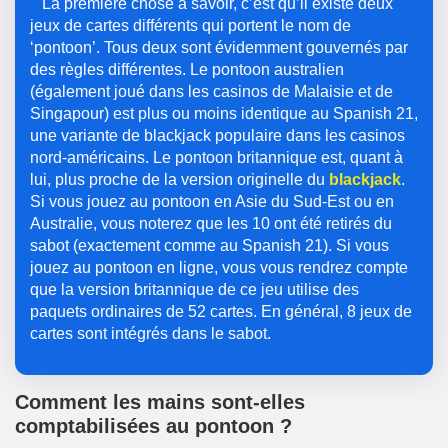
La première chose à savoir, c’est qu’il existe deux
jeux de cartes différents qui portent le nom de
‘pontoon’. Tous deux sont évidemment gouvernés par
des règles différentes. Le pontoon australien
(également joué dans les casinos de Malaisie et de
Singapour) est plus ou moins identique au Spanish 21,
une variante de blackjack populaire dans les casinos
nord-américains. Le pontoon britannique est, quant à
lui, plus proche de la version originelle du
blackjack
.
Si vous jouez au pontoon en Asie du Sud-Est ou en
Australie, vous noterez que les 10 ont été retirés du
sabot (exactement comme au Spanish 21). Si vous
jouez au pontoon en ligne, vous vous rendrez compte
que la version britannique de ce jeu utilise des
paquets ordinaires de 52 cartes. En général, 8 jeux de
cartes sont intégrés dans le sabot.
Comment les mains sont-elles
comptabilisées au pontoon ?