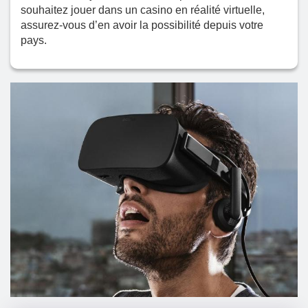
souhaitez jouer dans un casino en réalité virtuelle,
assurez-vous d’en avoir la possibilité depuis votre
pays.