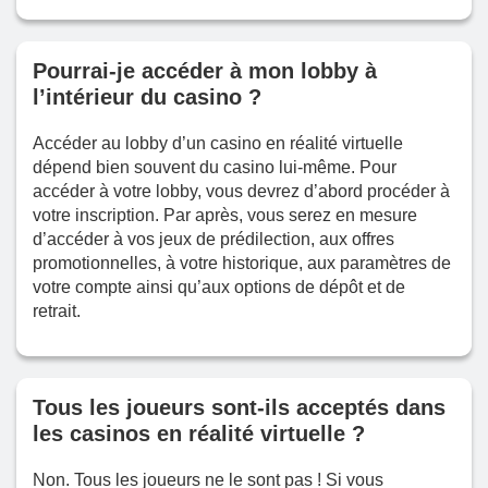
Pourrai-je accéder à mon lobby à
l’intérieur du casino ?
Accéder au lobby d’un casino en réalité virtuelle
dépend bien souvent du casino lui-même. Pour
accéder à votre lobby, vous devrez d’abord procéder à
votre inscription. Par après, vous serez en mesure
d’accéder à vos jeux de prédilection, aux offres
promotionnelles, à votre historique, aux paramètres de
votre compte ainsi qu’aux options de dépôt et de
retrait.
Tous les joueurs sont-ils acceptés dans
les casinos en réalité virtuelle ?
Non. Tous les joueurs ne le sont pas ! Si vous