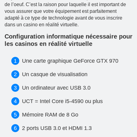
de l’oeuf. C’est la raison pour laquelle il est important de
vous assurer que votre équipement est parfaitement
adapté à ce type de technologie avant de vous inscrire
dans un casino en réalité virtuelle.
Configuration informatique nécessaire pour
les casinos en réalité virtuelle
Une carte graphique GeForce GTX 970
Un casque de visualisation
Un ordinateur avec USB 3.0
UCT = Intel Core i5-4590 ou plus
Mémoire RAM de 8 Go
2 ports USB 3.0 et HDMI 1.3