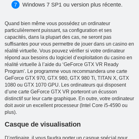
Windows 7 SP1 ou version plus récente.
Quand bien même vous possédez un ordinateur
particulièrement puissant, sa configuration et ses
capacités, dans la plupart des cas, ne seront pas
suffisantes pour vous permettre de jouer dans un casino en
réalité virtuelle. Vous pouvez vérifier si votre ordinateur
répond aux besoins du logiciel d’exploitation du casino en
réalité virtuelle à l’aide du ‘GeForce GTX VR Ready
Program’. Le programme vous recommandera une carte
GeForce GTX 970, GTX 980, GTX 980 Ti, TITAN X, GTX
1080 ou GTX 1070 GPU. Les ordinateurs qui disposent
d’une carte GeForce GTX VR porteront un écusson
distinctif sur leur carte graphique. En outre, votre ordinateur
doit avoir un excellent processeur (Intel Core i5-4590 ou
plus).
Casque de visualisation
D’ordinaire, il vous faudra porter un casque spécial pour