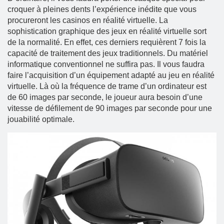
croquer à pleines dents l’expérience inédite que vous
procureront les casinos en réalité virtuelle. La
sophistication graphique des jeux en réalité virtuelle sort
de la normalité. En effet, ces derniers requièrent 7 fois la
capacité de traitement des jeux traditionnels. Du matériel
informatique conventionnel ne suffira pas. Il vous faudra
faire l’acquisition d’un équipement adapté au jeu en réalité
virtuelle. Là où la fréquence de trame d’un ordinateur est
de 60 images par seconde, le joueur aura besoin d’une
vitesse de défilement de 90 images par seconde pour une
jouabilité optimale.