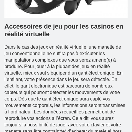
Accessoires de jeu pour les casinos en
réalité virtuelle
Dans le cas des jeux en réalité virtuelle, une manette de
jeu conventionnelle ne suffira pas à exécuter les
manipulations complexes que vous serez amené(e) à
produire. Pour jouer à la plupart des jeux en réalité
virtuelle, mieux vaut s’équiper d’un gant électronique. En
l’enfilant, votre présence dans le jeu sera détectée. En
effet, le gant électronique est parcouru de nombreux
capteurs qui pourront détecter les mouvements de votre
corps. Dès que le gant électronique aura capté vos
mouvements corporels, les informations seront transmises
à l’ordinateur. Les données recueillies permettront de
reproduire vos actions à l’écran. Cela dit, vous aurez
toujours la possibilité de jouer avec votre clavier et votre
manette sans être contraint(e) d’acheter du matériel hors