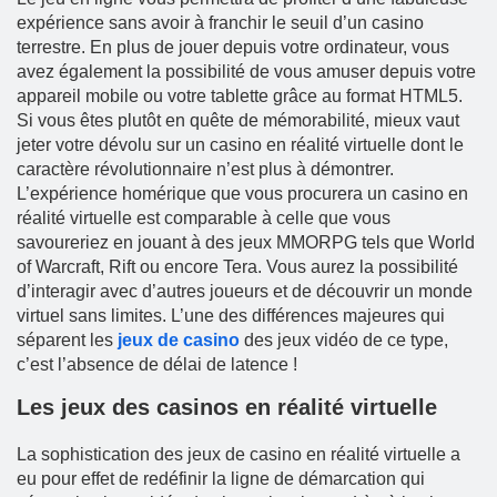
expérience sans avoir à franchir le seuil d’un casino
terrestre. En plus de jouer depuis votre ordinateur, vous
avez également la possibilité de vous amuser depuis votre
appareil mobile ou votre tablette grâce au format HTML5.
Si vous êtes plutôt en quête de mémorabilité, mieux vaut
jeter votre dévolu sur un casino en réalité virtuelle dont le
caractère révolutionnaire n’est plus à démontrer.
L’expérience homérique que vous procurera un casino en
réalité virtuelle est comparable à celle que vous
savoureriez en jouant à des jeux MMORPG tels que World
of Warcraft, Rift ou encore Tera. Vous aurez la possibilité
d’interagir avec d’autres joueurs et de découvrir un monde
virtuel sans limites. L’une des différences majeures qui
séparent les
jeux de casino
des jeux vidéo de ce type,
c’est l’absence de délai de latence !
Les jeux des casinos en réalité virtuelle
La sophistication des jeux de casino en réalité virtuelle a
eu pour effet de redéfinir la ligne de démarcation qui