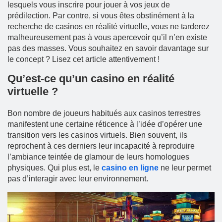
lesquels vous inscrire pour jouer à vos jeux de
a
prédilection. Par contre, si vous êtes obstinément à la
s
recherche de casinos en réalité virtuelle, vous ne tarderez
i
malheureusement pas à vous apercevoir qu’il n’en existe
n
pas des masses. Vous souhaitez en savoir davantage sur
o
le concept ? Lisez cet article attentivement !
s
e
Qu’est-ce qu’un casino en réalité
n
virtuelle ?
l
i
Bon nombre de joueurs habitués aux casinos terrestres
g
manifestent une certaine réticence à l’idée d’opérer une
n
transition vers les casinos virtuels. Bien souvent, ils
e
reprochent à ces derniers leur incapacité à reproduire
l’ambiance teintée de glamour de leurs homologues
physiques. Qui plus est, le
casino en ligne
ne leur permet
pas d’interagir avec leur environnement.