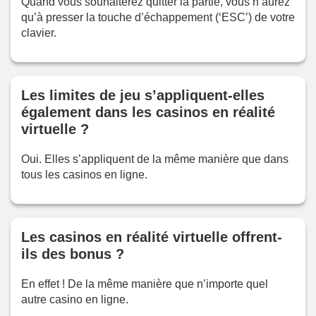
Quand vous souhaiterez quitter la partie, vous n’aurez
qu’à presser la touche d’échappement (‘ESC’) de votre
clavier.
Les limites de jeu s’appliquent-elles
également dans les casinos en réalité
virtuelle ?
Oui. Elles s’appliquent de la même manière que dans
tous les casinos en ligne.
Les casinos en réalité virtuelle offrent-
ils des bonus ?
En effet ! De la même manière que n’importe quel
autre casino en ligne.