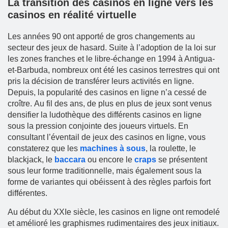
La transition des casinos en ligne vers les
casinos en réalité virtuelle
Les années 90 ont apporté de gros changements au
secteur des jeux de hasard. Suite à l’adoption de la loi sur
les zones franches et le libre-échange en 1994 à Antigua-
et-Barbuda, nombreux ont été les casinos terrestres qui ont
pris la décision de transférer leurs activités en ligne.
Depuis, la popularité des casinos en ligne n’a cessé de
croître. Au fil des ans, de plus en plus de jeux sont venus
densifier la ludothèque des différents casinos en ligne
sous la pression conjointe des joueurs virtuels. En
consultant l’éventail de jeux des casinos en ligne, vous
constaterez que les
machines à sous
, la roulette, le
blackjack, le
baccara
ou encore le
craps
se présentent
sous leur forme traditionnelle, mais également sous la
forme de variantes qui obéissent à des règles parfois fort
différentes.
Au début du XXIe siècle, les casinos en ligne ont remodelé
et amélioré les graphismes rudimentaires des jeux initiaux.