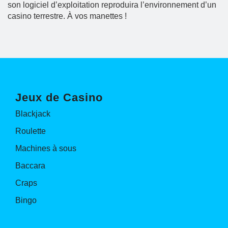
son logiciel d’exploitation reproduira l’environnement d’un
casino terrestre. À vos manettes !
Jeux de Casino
Blackjack
Roulette
Machines à sous
Baccara
Craps
Bingo