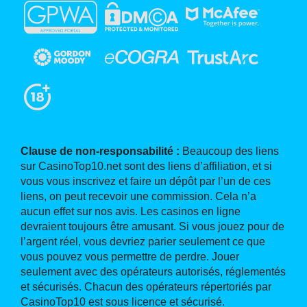
Clause de non-responsabilité :
Beaucoup des liens
sur CasinoTop10.net sont des liens d’affiliation, et si
vous vous inscrivez et faire un dépôt par l’un de ces
liens, on peut recevoir une commission. Cela n’a
aucun effet sur nos avis. Les casinos en ligne
devraient toujours être amusant. Si vous jouez pour de
l’argent réel, vous devriez parier seulement ce que
vous pouvez vous permettre de perdre. Jouer
seulement avec des opérateurs autorisés, réglementés
et sécurisés. Chacun des opérateurs répertoriés par
CasinoTop10 est sous licence et sécurisé.