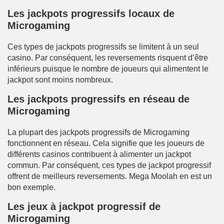
Les jackpots progressifs locaux de
Microgaming
Ces types de jackpots progressifs se limitent à un seul
casino. Par conséquent, les reversements risquent d’être
inférieurs puisque le nombre de joueurs qui alimentent le
jackpot sont moins nombreux.
Les jackpots progressifs en réseau de
Microgaming
La plupart des jackpots progressifs de Microgaming
fonctionnent en réseau. Cela signifie que les joueurs de
différents casinos contribuent à alimenter un jackpot
commun. Par conséquent, ces types de jackpot progressif
offrent de meilleurs reversements. Mega Moolah en est un
bon exemple.
Les jeux à jackpot progressif de
Microgaming