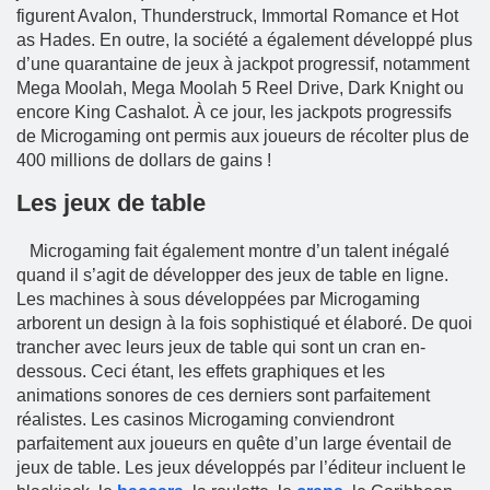
figurent Avalon, Thunderstruck, Immortal Romance et Hot
as Hades. En outre, la société a également développé plus
d’une quarantaine de jeux à jackpot progressif, notamment
Mega Moolah, Mega Moolah 5 Reel Drive, Dark Knight ou
encore King Cashalot. À ce jour, les jackpots progressifs
de Microgaming ont permis aux joueurs de récolter plus de
400 millions de dollars de gains !
Les jeux de table
Microgaming fait également montre d’un talent inégalé
quand il s’agit de développer des jeux de table en ligne.
Les machines à sous développées par Microgaming
arborent un design à la fois sophistiqué et élaboré. De quoi
trancher avec leurs jeux de table qui sont un cran en-
dessous. Ceci étant, les effets graphiques et les
animations sonores de ces derniers sont parfaitement
réalistes. Les casinos Microgaming conviendront
parfaitement aux joueurs en quête d’un large éventail de
jeux de table. Les jeux développés par l’éditeur incluent le