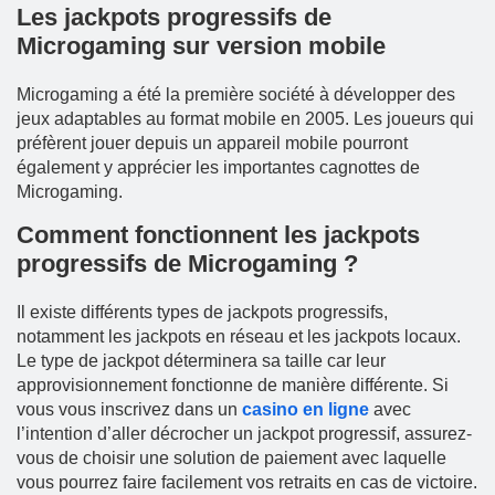
Les jackpots progressifs de
Microgaming sur version mobile
Microgaming a été la première société à développer des
jeux adaptables au format mobile en 2005. Les joueurs qui
préfèrent jouer depuis un appareil mobile pourront
également y apprécier les importantes cagnottes de
Microgaming.
Comment fonctionnent les jackpots
progressifs de Microgaming ?
Il existe différents types de jackpots progressifs,
notamment les jackpots en réseau et les jackpots locaux.
Le type de jackpot déterminera sa taille car leur
approvisionnement fonctionne de manière différente. Si
vous vous inscrivez dans un
casino en ligne
avec
l’intention d’aller décrocher un jackpot progressif, assurez-
vous de choisir une solution de paiement avec laquelle
vous pourrez faire facilement vos retraits en cas de victoire.