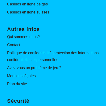
Casinos en ligne belges
Casinos en ligne suisses
Autres infos
Qui sommes-nous?
Contact
Politique de confidentialité: protection des informations
confidentielles et personnelles
Avez-vous un problème de jeu ?
Mentions légales
Plan du site
Sécurité