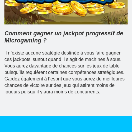
Comment gagner un jackpot progressif de
Microgaming ?
Il n’existe aucune stratégie destinée à vous faire gagner
ces jackpots, surtout quand il s’agit de machines à sous.
Vous aurez davantage de chances sur les jeux de table
puisqu’ils requièrent certaines compétences stratégiques.
Gardez également à l’esprit que vous aurez de meilleures
chances de victoire sur des jeux qui attirent moins de
joueurs puisqu’il y aura moins de concurrents.