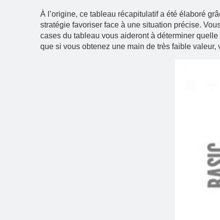
À l’origine, ce tableau récapitulatif a été élaboré g
stratégie favoriser face à une situation précise. Vous
cases du tableau vous aideront à déterminer quelle a
que si vous obtenez une main de très faible valeur, 