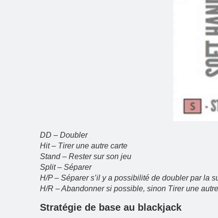
DD – Doubler
Hit – Tirer une autre carte
Stand – Rester sur son jeu
Split – Séparer
H/P – Séparer s’il y a possibilité de doubler par la s
H/R – Abandonner si possible, sinon Tirer une autre
Stratégie de base au blackjack