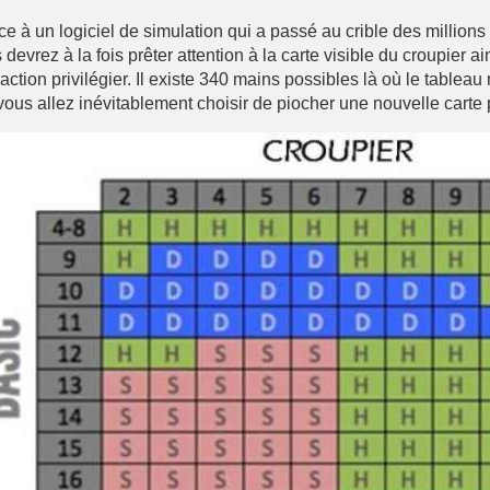
râce à un logiciel de simulation qui a passé au crible des millio
 devrez à la fois prêter attention à la carte visible du croupier a
ction privilégier. Il existe 340 mains possibles là où le table
vous allez inévitablement choisir de piocher une nouvelle carte p