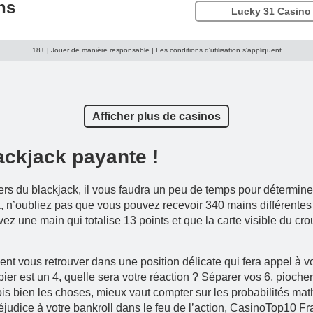
ns
Lucky 31 Casino
18+ | Jouer de manière responsable | Les conditions d'utilisation s'appliquent
Afficher plus de casinos
lackjack payante !
ers du blackjack, il vous faudra un peu de temps pour déterminer
, n’oubliez pas que vous pouvez recevoir 340 mains différentes 
z une main qui totalise 13 points et que la carte visible du croupi
ent vous retrouver dans une position délicate qui fera appel à vo
pier est un 4, quelle sera votre réaction ? Séparer vos 6, pioche
fois bien les choses, mieux vaut compter sur les probabilités ma
réjudice à votre bankroll dans le feu de l’action, CasinoTop10 