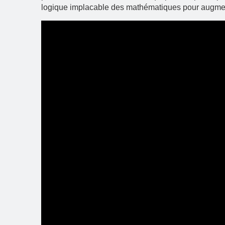
logique implacable des mathématiques pour augme