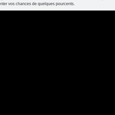
nter vos chances de quelques pourcents.