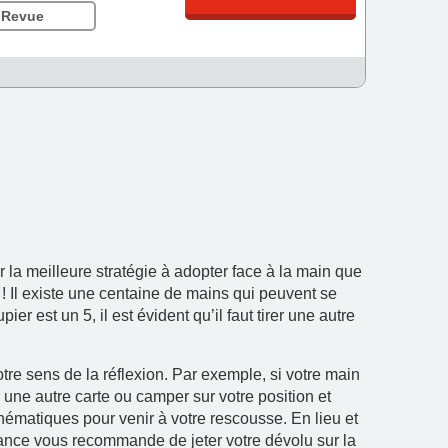
 Revue
 la meilleure stratégie à adopter face à la main que
! Il existe une centaine de mains qui peuvent se
er est un 5, il est évident qu’il faut tirer une autre
tre sens de la réflexion. Par exemple, si votre main
r une autre carte ou camper sur votre position et
thématiques pour venir à votre rescousse. En lieu et
France vous recommande de jeter votre dévolu sur la