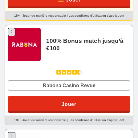
18+ | Jouer de manière responsable | Les conditions d'utilisation s'appliquent
2
100% Bonus match jusqu’à
€100
Rabona Casino Revue
Jouer
18+ | Jouer de manière responsable | Les conditions d'utilisation s'appliquent
3