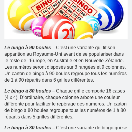
Le bingo à 90 boules
– C’est une variante qui fit son
apparition au Royaume-Uni avant de se populariser dans
le reste de l’Europe, en Australie et en Nouvelle-Zélande.
Les numéros seront disposés sur 3 rangées et 9 colonnes.
Un carton de bingo à 90 boules regroupe tous les numéros
de 1 à 90 répartis dans 6 grilles différentes.
Le bingo à 80 boules
– Chaque grille comporte 16 cases
(4 x 4). D’ordinaire, chaque colonne arbore une couleur
différente pour faciliter le repérage des numéros. Un carton
de bingo à 80 boules regroupe tous les numéros de 1 à 80
répartis dans 5 grilles différentes.
Le bingo à 30 boules
– C’est une variante de bingo qui se