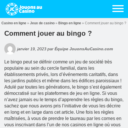
Skip
Skip
J
to
to
L
o
e
main
footer
u
Casino en ligne
»
Jeux de casino
»
Bingo en ligne
»
Comment jouer au bingo ?
m
o
content
e
Comment jouer au bingo ?
n
i
s
l
a
janvier 19, 2023
par
Équipe JouonsAuCasino.com
l
u
e
C
Le bingo peut se définir comme un jeu de société très
u
a
s
populaire au sein du cercle familial, dans les
r
i
établissements privés, lors d’événements caritatifs, dans
g
n
les jardins publics et même dans les édifices paroissiaux !
u
o
Adulé par toutes les générations, le bingo s’est également
i
démocratisé sur les plateformes de jeu en ligne. Si vous
d
n’avez jamais eu le temps d’apprendre les règles du bingo,
e
sachez que nous avons pris l’initiative de vous les décrire
d
en long et en large dans cet article. Une fois les règles
e
maîtrisées, à vous de prendre le taureau par les cornes en
s
vous inscrivant dans l’un de nos casinos en ligne où vous
c