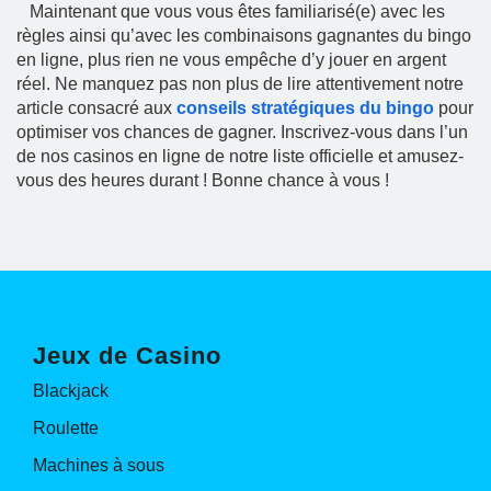
Maintenant que vous vous êtes familiarisé(e) avec les
règles ainsi qu’avec les combinaisons gagnantes du bingo
en ligne, plus rien ne vous empêche d’y jouer en argent
réel. Ne manquez pas non plus de lire attentivement notre
article consacré aux
conseils stratégiques du bingo
pour
optimiser vos chances de gagner. Inscrivez-vous dans l’un
de nos casinos en ligne de notre liste officielle et amusez-
vous des heures durant ! Bonne chance à vous !
Jeux de Casino
Blackjack
Roulette
Machines à sous