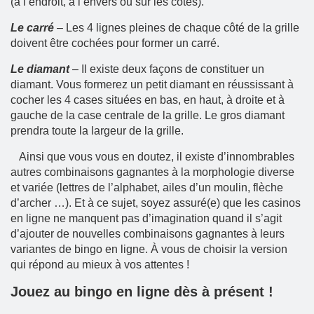
(à l’endroit, à l’envers ou sur les côtés).
Le carré
– Les 4 lignes pleines de chaque côté de la grille
doivent être cochées pour former un carré.
Le diamant
– Il existe deux façons de constituer un
diamant. Vous formerez un petit diamant en réussissant à
cocher les 4 cases situées en bas, en haut, à droite et à
gauche de la case centrale de la grille. Le gros diamant
prendra toute la largeur de la grille.
Ainsi que vous vous en doutez, il existe d’innombrables
autres combinaisons gagnantes à la morphologie diverse
et variée (lettres de l’alphabet, ailes d’un moulin, flèche
d’archer …). Et à ce sujet, soyez assuré(e) que les casinos
en ligne ne manquent pas d’imagination quand il s’agit
d’ajouter de nouvelles combinaisons gagnantes à leurs
variantes de bingo en ligne. À vous de choisir la version
qui répond au mieux à vos attentes !
Jouez au bingo en ligne dès à présent !