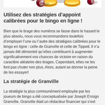
Utilisez des stratégies d’appoint
calibrées pour le bingo en ligne !
Bien que le tirage des numéros se fasse dans le hasard le
plus absolu, nous vous recommandons toutefois
d’employer l’une ou l’autre des stratégies calibrées pour le
bingo en ligne : celle de Granville et celle de Tippett. Il n’a
jamais été démontré qu’elles contribuent à augmenter
significativement vos chances de victoire en raison du
caractère aléatoire des tirages. Cependant, elles ne les
font pas chuter non plus. Alors, autant se donner la peine
de les essayer!
La stratégie de Granville
La stratégie la plus communément employée par les
joueurs de bingo a été conceptualisée par Joseph Ensign
Granville. Granville était un rédacteur financier qui s’est