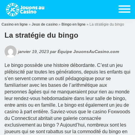
Skip
Skip
J
to
to
L
o
e
main
footer
u
Casino en ligne
»
Jeux de casino
»
Bingo en ligne
»
La stratégie du bingo
m
o
content
e
La stratégie du bingo
n
i
s
l
a
janvier 19, 2023
par
Équipe JouonsAuCasino.com
l
u
e
C
Le bingo possède une histoire débordante. C’est un jeu
u
a
s
plébiscité par toutes les générations, depuis les enfants qui
r
i
s’en servent comme un outil pédagogique pour se
g
n
familiariser avec les bases de l’arithmétique aux
u
o
personnes âgées qui ne manqueraient pour rien au monde
i
leur rendez-vous hebdomadaire dans leur salle de bingo,
d
entre amis ou en famille. Le bingo est également un jeu de
e
casino à part entière. Saviez-vous que le casino Foxwoods
d
du Connecticut abritait une galerie consacrée
e
exclusivement au bingo ? Aujourd’hui, nombreux sont les
s
joueurs qui se sont rabattus sur la commodité du bingo en
c