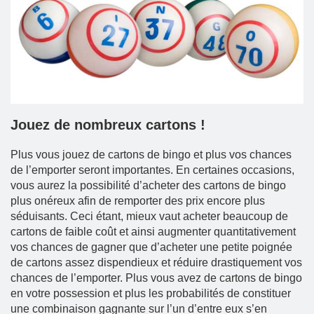
Jouez de nombreux cartons !
Plus vous jouez de cartons de bingo et plus vos chances
de l’emporter seront importantes. En certaines occasions,
vous aurez la possibilité d’acheter des cartons de bingo
plus onéreux afin de remporter des prix encore plus
séduisants. Ceci étant, mieux vaut acheter beaucoup de
cartons de faible coût et ainsi augmenter quantitativement
vos chances de gagner que d’acheter une petite poignée
de cartons assez dispendieux et réduire drastiquement vos
chances de l’emporter. Plus vous avez de cartons de bingo
en votre possession et plus les probabilités de constituer
une combinaison gagnante sur l’un d’entre eux s’en