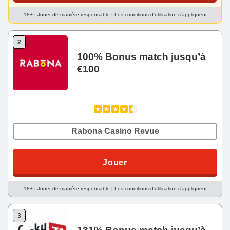
18+ | Jouer de manière responsable | Les conditions d'utilisation s'appliquent
2
100% Bonus match jusqu’à
€100
Rabona Casino Revue
Jouer
18+ | Jouer de manière responsable | Les conditions d'utilisation s'appliquent
3