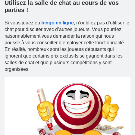
Utilisez la salle de chat au cours de vos
parties !
Si vous jouez eu
bingo en ligne
, n’oubliez pas d’utiliser le
chat pour discuter avec d’autres joueurs. Vous pourriez
raisonnablement vous demander la raison qui nous
pousse à vous conseiller d’employer cette fonctionnalité.
En réalité, nombreux sont les joueurs débutants qui
ignorent que certains prix exclusifs se gagnent dans les
salles de chat et que plusieurs compétitions y sont
organisées.