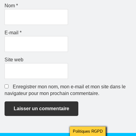
Nom
*
E-mail
*
Site web
Enregistrer mon nom, mon e-mail et mon site dans le
navigateur pour mon prochain commentaire.
Politiques RGPD