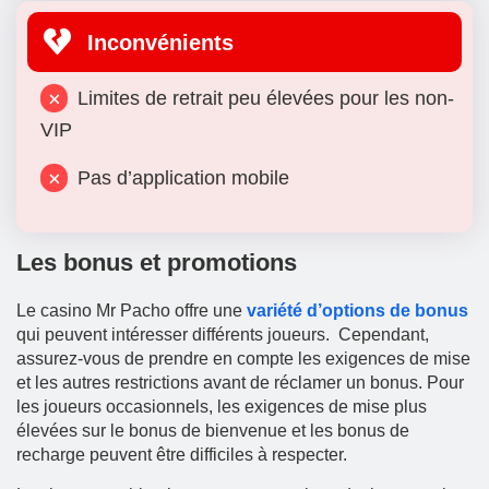
Inconvénients
Limites de retrait peu élevées pour les non-
VIP
Pas d’application mobile
Les bonus et promotions
Le casino Mr Pacho offre une
variété d’options de bonus
qui peuvent intéresser différents joueurs. Cependant,
assurez-vous de prendre en compte les exigences de mise
et les autres restrictions avant de réclamer un bonus. Pour
les joueurs occasionnels, les exigences de mise plus
élevées sur le bonus de bienvenue et les bonus de
recharge peuvent être difficiles à respecter.