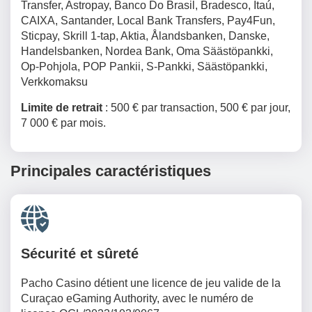
Transfer, Astropay, Banco Do Brasil, Bradesco, Itaú,
CAIXA, Santander, Local Bank Transfers, Pay4Fun,
Sticpay, Skrill 1-tap, Aktia, Ålandsbanken, Danske,
Handelsbanken, Nordea Bank, Oma Säästöpankki,
Op-Pohjola, POP Pankii, S-Pankki, Säästöpankki,
Verkkomaksu
Limite de retrait
: 500 € par transaction, 500 € par jour,
7 000 € par mois.
Principales caractéristiques
Sécurité et sûreté
Pacho Casino détient une licence de jeu valide de la
Curaçao eGaming Authority, avec le numéro de