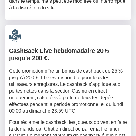
dans le temps, mais peut être modifiée ou interrompue
à la discrétion du site.
CashBack Live hebdomadaire 20%
jusqu’à 200 €.
Cette promotion offre un bonus de cashback de 25 %
jusqu’à 200 €. Elle est disponible pour tous les
utilisateurs enregistrés. Le cashback s’applique aux
pertes nettes dans la section Casino en direct
uniquement, calculées à partir de tous les dépôts
effectués pendant la période promotionnelle, du lundi
00:00 au dimanche 23:59 UTC.
Pour réclamer le cashback, les joueurs doivent en faire
la demande par Chat en direct ou par email le lundi
suivant. Le montant minimum de cashback éligible est