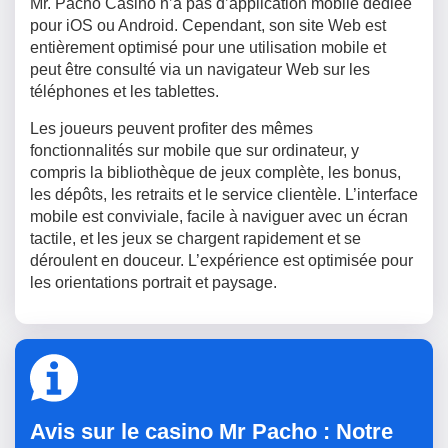
Mr. Pacho Casino n’a pas d’application mobile dédiée
pour iOS ou Android. Cependant, son site Web est
entièrement optimisé pour une utilisation mobile et
peut être consulté via un navigateur Web sur les
téléphones et les tablettes.
Les joueurs peuvent profiter des mêmes
fonctionnalités sur mobile que sur ordinateur, y
compris la bibliothèque de jeux complète, les bonus,
les dépôts, les retraits et le service clientèle. L’interface
mobile est conviviale, facile à naviguer avec un écran
tactile, et les jeux se chargent rapidement et se
déroulent en douceur. L’expérience est optimisée pour
les orientations portrait et paysage.
Avis sur le casino Mr Pacho : Notre