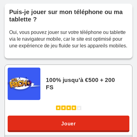
Puis-je jouer sur mon téléphone ou ma
tablette ?
Oui, vous pouvez jouer sur votre téléphone ou tablette
via le navigateur mobile, car le site est optimisé pour
une expérience de jeu fluide sur les appareils mobiles.
100% jusqu’à €500 + 200
FS
Jouer