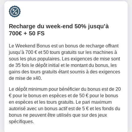
Recharge du week-end 50% jusqu’à
700€ + 50 FS
Le Weekend Bonus est un bonus de recharge offrant
jusqu’à 700 € et 50 tours gratuits sur les machines à
sous les plus populaires. Les exigences de mise sont
de 35 fois le dépôt initial et le montant du bonus, les
gains des tours gratuits étant soumis à des exigences
de mise de x40.
Le dépôt minimum pour bénéficier du bonus est de 20
€ pour le bonus en espèces et de 50 € pour le bonus
en espèces et les tours gratuits. Le pari maximum
autorisé avec un bonus actif est de 5 € et les fonds du
bonus ne peuvent être utilisés que sur des jeux
spécifiques.