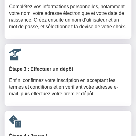
Complétez vos informations personnelles, notamment
votre nom, votre adresse électronique et votre date de
naissance. Créez ensuite un nom d’utilisateur et un
mot de passe, et sélectionnez la devise de votre choix.
Étape 3 : Effectuer un dépôt
Enfin, confirmez votre inscription en acceptant les
termes et conditions et en vérifiant votre adresse e-
mail, puis effectuez votre premier dépôt.