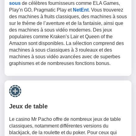
sous
de célèbres fournisseurs comme ELA Games,
Play’n GO, Pragmatic Play et
NetEnt
. Vous trouverez
des machines à fruits classiques, des machines à sous
sur le thème de l’aventure et de la fantaisie, ainsi que
des machines à sous vidéo modernes. Des jeux
populaires comme Kraken’s Lair et Queen of the
Amazon sont disponibles. La sélection comprend des
machines à sous classiques à 3 rouleaux et des
machines à sous vidéo avancées avec de superbes
graphismes et de nombreuses fonctions bonus.
Jeux de table
Le casino Mr Pacho offre de nombreux jeux de table
classiques, notamment différentes versions du
blackjack, de la roulette et du poker. Pour ceux qui