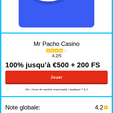
a
s
i
n
o
s
e
n
Mr Pacho Casino
l
i
4.2/5
g
100% jusqu’à €500 + 200 FS
n
e
Jouer
18+ | Jouer de manière responsable | Appliquer T & C
Note globale:
4.2