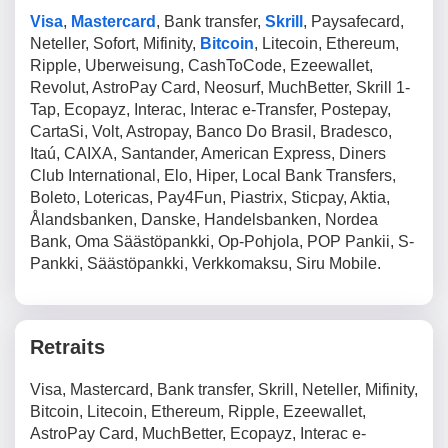
Visa
,
Mastercard
, Bank transfer,
Skrill
, Paysafecard,
Neteller, Sofort, Mifinity,
Bitcoin
, Litecoin, Ethereum,
Ripple, Uberweisung, CashToCode, Ezeewallet,
Revolut, AstroPay Card, Neosurf, MuchBetter, Skrill 1-
Tap, Ecopayz, Interac, Interac e-Transfer, Postepay,
CartaSi, Volt, Astropay, Banco Do Brasil, Bradesco,
Itaú, CAIXA, Santander, American Express, Diners
Club International, Elo, Hiper, Local Bank Transfers,
Boleto, Lotericas, Pay4Fun, Piastrix, Sticpay, Aktia,
Ålandsbanken, Danske, Handelsbanken, Nordea
Bank, Oma Säästöpankki, Op-Pohjola, POP Pankii, S-
Pankki, Säästöpankki, Verkkomaksu, Siru Mobile.
Retraits
Visa, Mastercard, Bank transfer, Skrill, Neteller, Mifinity,
Bitcoin, Litecoin, Ethereum, Ripple, Ezeewallet,
AstroPay Card, MuchBetter, Ecopayz, Interac e-